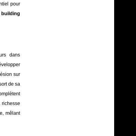
tiel pour
 building
eurs dans
développer
ésion sur
sort de sa
mplètent
a richesse
re, mêlant