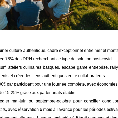
iner culture authentique, cadre exceptionnel entre mer et mon
vec 78% des DRH recherchant ce type de solution post-covid
urf, ateliers culinaires basques, escape game entreprise, ral
alents et créer des liens authentiques entre collaborateurs
0€ par participant pour une journée complète, avec économies 
 de 15-25% grâce aux partenariats établis
légier mai-juin ou septembre-octobre pour concilier conditi
ractifs, avec réservation 6 mois à l'avance pour les périodes estiva
énementielle pays basque implantée à Biarritz proposant des 