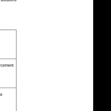
orcement
la