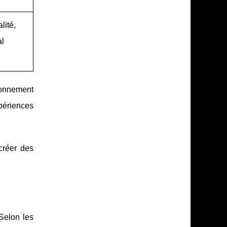
lité,
al
ronnement
périences
créer des
Selon les