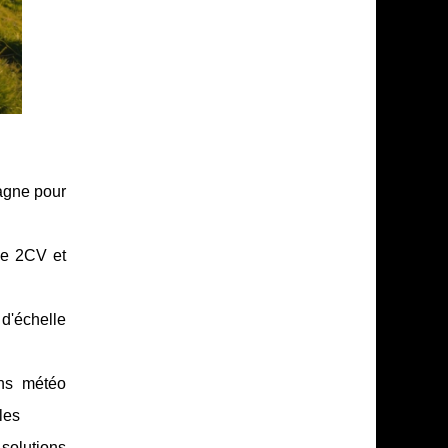
tagne pour
lye 2CV et
d'échelle
ons météo
les
solutions