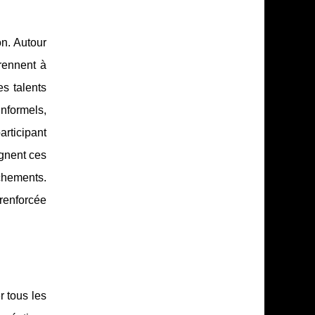
on. Autour
rennent à
s talents
informels,
rticipant
agnent ces
chements.
renforcée
r tous les