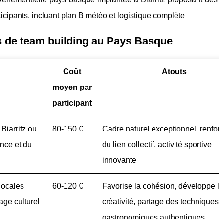
ticipants, incluant plan B météo et logistique complète
és de team building au Pays Basque
Coût
Atouts
moyen par
participant
 Biarritz ou
80-150 €
Cadre naturel exceptionnel, renf
nce et du
du lien collectif, activité sportive
innovante
 locales
60-120 €
Favorise la cohésion, développe 
age culturel
créativité, partage des techniques
gastronomiques authentiques